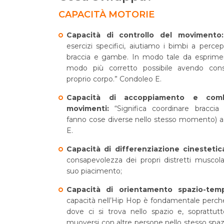
CAPACITÀ MOTORIE
Capacità di controllo del moviment
esercizi specifici, aiutiamo i bimbi a percep
braccia e gambe. In modo tale da esprimere
modo più corretto possibile avendo con
proprio corpo.” Condoleo E.
Capacità di accoppiamento e comb
movimenti:
“Significa coordinare bracc
fanno cose diverse nello stesso momento) 
E.
Capacità di differenziazione cinesteti
consapevolezza dei propri distretti muscolar
suo piacimento;
Capacità di orientamento spazio-tem
capacità nell’Hip Hop è fondamentale perch
dove ci si trova nello spazio e, soprattut
muoversi con altre persone nello stesso spaz