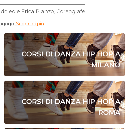
ndoleo e Erica Pranzo, Coreografe
rangogo.
Scopri di più
CORSI DI DANZA HIP HOP A
MILANO
CORSI DI DANZA HIP HOP A
ROMA