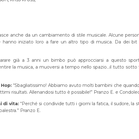
sce anche da un cambiamento di stile musicale. Alcune persone 
nno iniziato loro a fare un altro tipo di musica. Da dei bit 
arare già a 3 anni un bimbo può approcciarsi a questo sport.
ntire la musica, a muoversi a tempo nello spazio…il tutto sotto f
p Hop:
“Sbagliatissimo! Abbiamo avuto molti bambini che quando 
imi risultati. Allenandosi tutto è possibile!” Pranzo E. e Condole
 di vita:
“Perché si condivide tutti i giorni la fatica, il sudore, la
 palestra.” Pranzo E.