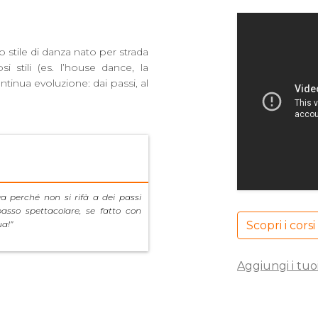
 stile di danza nato per strada
 stili (es. l’house dance, la
ntinua evoluzione: dai passi, al
va perché non si rifà a dei passi
asso spettacolare, se fatto con
a!”
Scopri i corsi
Aggiungi i tuoi