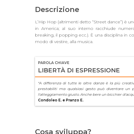
Descrizione
L’Hip Hop (altrimenti detto “Street dance”) è uno
in America; al suo interno racchiude numerosi
breaking, il popping ecc.). È una disciplina in co
modo di vestire, alla musica.
PAROLA CHIAVE
LIBERTÀ DI ESPRESSIONE
“A differenza di tutte le altre danze è la più creati
prestabiliti ma qualsiasi gesto può diventare un p
l’atteggiamento giusto. Anche bere un bicchier d’acqu
Condoleo E. e Pranzo E.
Cosa sviluppa?