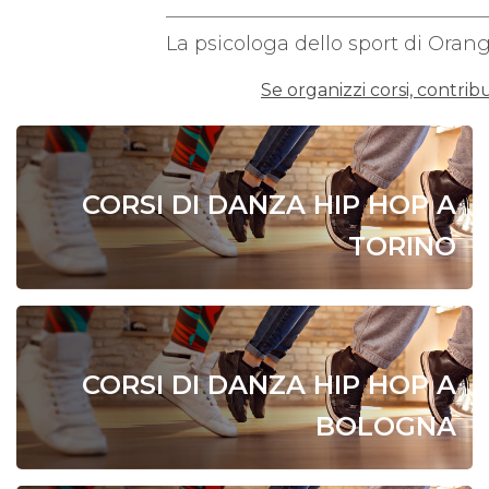
La psicologa dello sport di Oran
Se organizzi corsi, contribu
CORSI DI DANZA HIP HOP A
TORINO
CORSI DI DANZA HIP HOP A
BOLOGNA