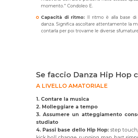
momento.” Condoleo E.
Capacità di ritmo:
Il ritmo è alla base di 
danza. Significa ascoltare attentamente la m
contarla per poi trovarne le diverse sfumatur
Se faccio Danza Hip Hop 
A LIVELLO AMATORIALE
1. Contare la musica
2. Molleggiare a tempo
3. Assumere un atteggiamento conso
studiato
4. Passi base dello Hip Hop:
step touch,
kick boll change, running man, bart simpso