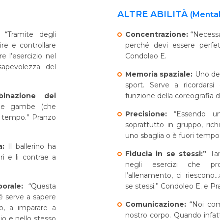
ALTRE ABILITÀ
(Mentali
o:
“Tramite degli
Concentrazione:
“Necessa
ire e controllare
perché devi essere perfet
 l’esercizio nel
Condoleo E.
sapevolezza del
Memoria spaziale:
Uno deg
sport. Serve a ricordars
inazione dei
funzione della coreografia d
ia e gambe (che
Precisione:
“Essendo u
a tempo.” Pranzo
soprattutto in gruppo, ric
uno sbaglia o è fuori tempo,
ca:
Il ballerino ha
Fiducia in se stessi:”
Ta
i e li contrae a
negli esercizi che p
l’allenamento, ci riescono.
porale:
“Questa
se stessi.” Condoleo E. e P
é serve a sapere
Comunicazione:
“Noi com
to, a imparare a
nostro corpo. Quando infat
io e nello stesso