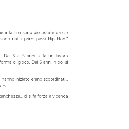
infatti si sono discostate da ciò
sono nati i primi passi Hip Hop.”
 Dai 3 ai 5 anni si fa un lavoro
orma di gioco. Dai 6 anni in poi si
hanno iniziato erano scoordinati…
o E.
 stanchezza… ci si fa forza a vicenda