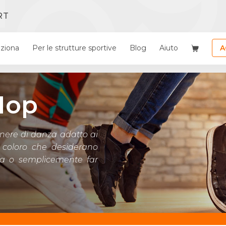
RT
ziona
Per le strutture sportive
Blog
Aiuto
A
Hop
nere di danza adatto ai
tti coloro che desiderano
nta o semplicemente far