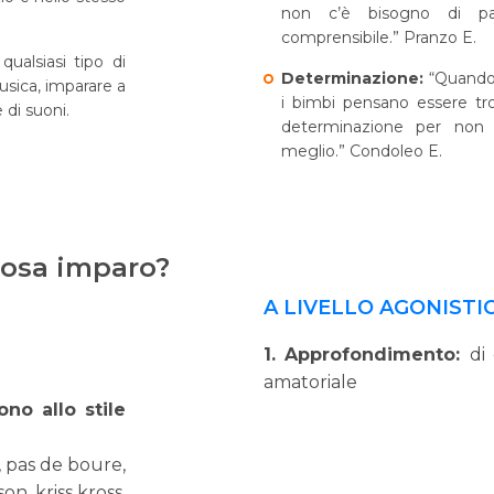
non c’è bisogno di pa
comprensibile.” Pranzo E.
qualsiasi tipo di
Determinazione:
“Quando 
usica, imparare a
i bimbi pensano essere tro
e di suoni.
determinazione per non s
meglio.” Condoleo E.
cosa imparo?
A LIVELLO AGONISTI
1. Approfondimento:
di
amatoriale
no allo stile
 pas de boure,
n, kriss kross,