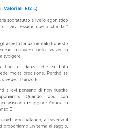
, Valoriali, Etc...)
ria soprattutto a livello agonistico
to. Devi essere quello che fai.”
li aspetti fondamentali di questo
i come muoversi nello spazio in
a svolgere;
n tipo di danza che si balla
hiede molta precisione. Perché se
 si vede.” Pranzo E.
nti allievi pensano di non riuscire
roponiamo. Quando poi, con
..acquisiscono maggiore fiducia in
ranzo E.
unichiamo ballando, attraverso il
ti proponiamo un tema al saggio,