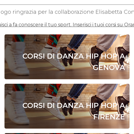
gogo ringrazia per la collaborazione Elisabetta Co
isci a fa conoscere il tuo sport. Inserisci i tuoi corsi su O
CORSI DI DANZA HIP HOP A
GENOVA
CORSI DI DANZA HIP HOP A
FIRENZE