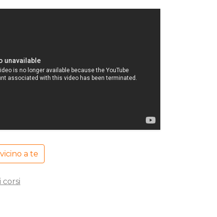
 vicino a te
 corsi