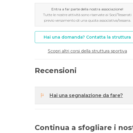
Entra a far parte della nostra associazione!
Tutte le nostre attività sono riservate ai Soci/Tesserati
previo versamento di una quota associativa/tessera.
Hai una domanda? Contatta la struttura
Scopri altri corsi della struttura sportiva
Recensioni
Hai una segnalazione da fare?
Continua a sfogliare i nostr