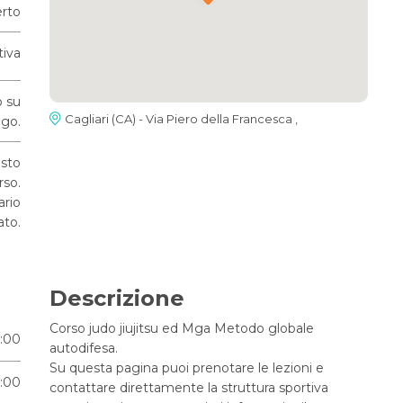
rto
tiva
b su
Cagliari (CA) - Via Piero della Francesca ,
go.
osto
rso.
ario
ato.
Descrizione
Corso judo jiujitsu ed Mga Metodo globale
2:00
autodifesa.
Su questa pagina puoi prenotare le lezioni e
2:00
contattare direttamente la struttura sportiva