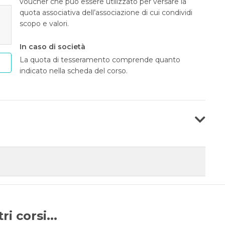
voucher che può essere utilizzato per versare la
quota associativa dell’associazione di cui condividi
scopo e valori.
In caso di società
La quota di tesseramento comprende quanto
indicato nella scheda del corso.
i corsi...