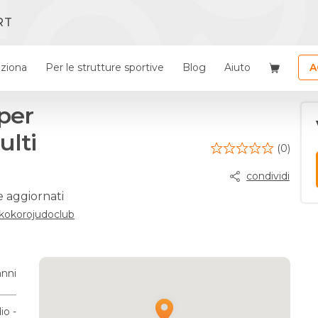
RT
ziona
Per le strutture sportive
Blog
Aiuto
A
 per
ulti
(0)
condividi
e aggiornati
kokorojudoclub
anni
io -