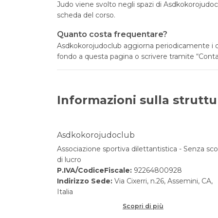
Judo viene svolto negli spazi di Asdkokorojudoclu
scheda del corso.
Quanto costa frequentare?
Asdkokorojudoclub aggiorna periodicamente i cost
fondo a questa pagina o scrivere tramite “Contat
Informazioni sulla struttu
Asdkokorojudoclub
Associazione sportiva dilettantistica - Senza sc
di lucro
P.IVA/CodiceFiscale:
92264800928
Indirizzo Sede:
Via Cixerri, n.26, Assemini, CA,
Italia
Scopri di più