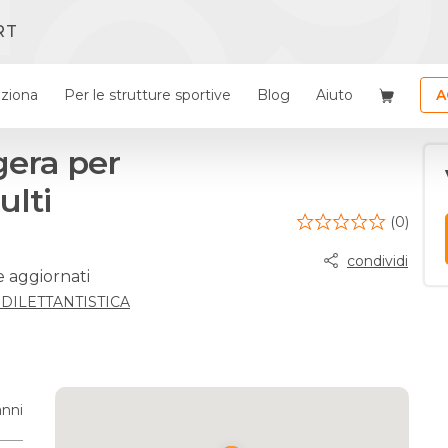
RT
ziona
Per le strutture sportive
Blog
Aiuto
A
gera per
ulti
(0)
condividi
e aggiornati
. DILETTANTISTICA
anni