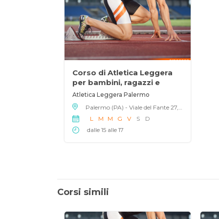
Corso di Atletica Leggera
per bambini, ragazzi e
adulti
Atletica Leggera Palermo
Palermo (PA) - Viale del Fante 27, 90146
L
M
M
G
V
S
D
dalle 15 alle 17
Corsi simili