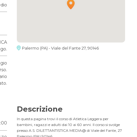
dio
ICA
Palermo (PA) - Viale del Fante 27, 90146
go.
ggio
rso.
ario
ato.
Descrizione
In questa pagina trovi il corso di Atletica Leggera per
6:00
bambini, ragazzi e adulti dai 10 ai 60 anni. Il corso si svolge
presso A.S. DILETTANTISTICA MEDIA@ di Viale del Fante, 27
Palermo (PA) 90146.