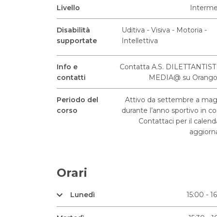
Livello
Interme
Disabilità
Uditiva - Visiva - Motoria -
supportate
Intellettiva
Info e
Contatta A.S. DILETTANTIST
contatti
MEDIA@ su Orango
Periodo del
Attivo da settembre a ma
corso
durante l’anno sportivo in co
Contattaci per il calend
aggiorn
Orari
Lunedì
15:00 - 1