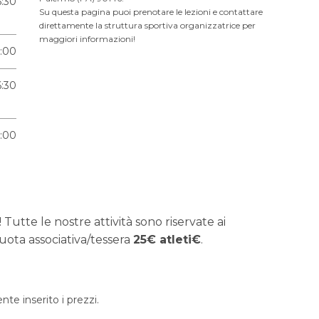
6:30
Su questa pagina puoi prenotare le lezioni e contattare
direttamente la struttura sportiva organizzatrice per
maggiori informazioni!
6:00
6:30
6:00
 Tutte le nostre attività sono riservate ai
uota associativa/tessera
25€ atleti€
.
e inserito i prezzi.