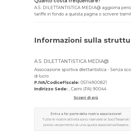
Quanto costa frequentare?
A.S. DILETTANTISTICA MEDIA@ aggiorna periodica
tariffe in fondo a questa pagina o scrivere tramit
Informazioni sulla struttu
A.S. DILETTANTISTICA MEDIA@
Associazione sportiva dilettantistica - Senza sc
di lucro
P.IVA/CodiceFiscale:
05114900821
Indirizzo Sede:
, Carini (PA) 90044
Scopri di più
Entra a far parte della nostra associazione!
Tutte le nostre attività sono riservate ai Soci/Tesserati
previo versamento di una quota associativa/tessera.