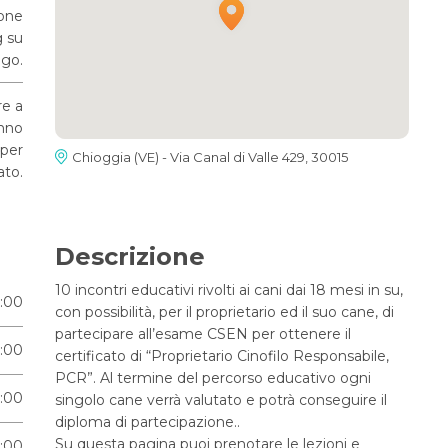
ione
g su
go.
re a
anno
 per
Chioggia (VE) - Via Canal di Valle 429, 30015
ato.
Descrizione
10 incontri educativi rivolti ai cani dai 18 mesi in su,
6:00
con possibilità, per il proprietario ed il suo cane, di
partecipare all’esame CSEN per ottenere il
6:00
certificato di “Proprietario Cinofilo Responsabile,
PCR”. Al termine del percorso educativo ogni
6:00
singolo cane verrà valutato e potrà conseguire il
diploma di partecipazione..
Su questa pagina puoi prenotare le lezioni e
6:00