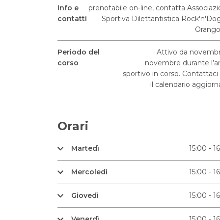
Info e
prenotabile on-line, contatta Associaz
contatti
Sportiva Dilettantistica Rock'n'Do
Orango
Periodo del
Attivo da novemb
corso
novembre durante l’
sportivo in corso. Contattaci
il calendario aggiorn
Orari
Martedì
15:00 - 1
Mercoledì
15:00 - 1
Giovedì
15:00 - 1
Venerdì
15:00 - 1