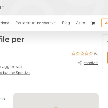
RT
ziona
Per le strutture sportive
Blog
Aiuto
A
ile per
(0)
condividi
e aggiornati
ociazione Sportiva
anni