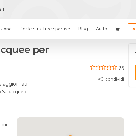
RT
ziona
Per le strutture sportive
Blog
Aiuto
A
bacquee per
(0)
condividi
e aggiornati
b Subacqueo
anni