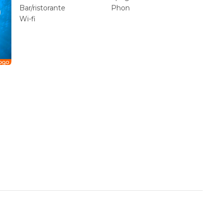
Bar/ristorante
Phon
Wi-fi