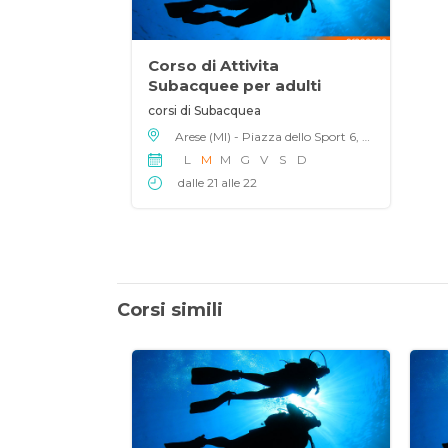
Corso di Attivita
Subacquee per adulti
corsi di Subacquea
Arese (MI) - Piazza dello Sport 6, 20020
L
M
M
G
V
S
D
dalle 21 alle 22
Corsi simili