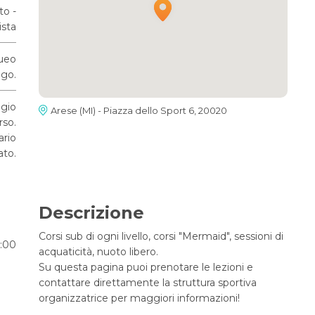
to -
ista
ueo
go.
ggio
Arese (MI) - Piazza dello Sport 6, 20020
rso.
ario
ato.
Descrizione
Corsi sub di ogni livello, corsi "Mermaid", sessioni di
2:00
acquaticità, nuoto libero.
Su questa pagina puoi prenotare le lezioni e
contattare direttamente la struttura sportiva
organizzatrice per maggiori informazioni!