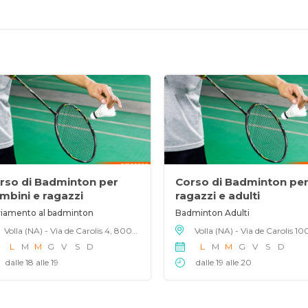
rso di Badminton per
Corso di Badminton pe
mbini e ragazzi
ragazzi e adulti
iamento al badminton
Badminton Adulti
Volla (NA) - Via de Carolis 4, 80040
L
M
M
G
V
S
D
L
M
M
G
V
S
D
dalle 18 alle 19
dalle 19 alle 20