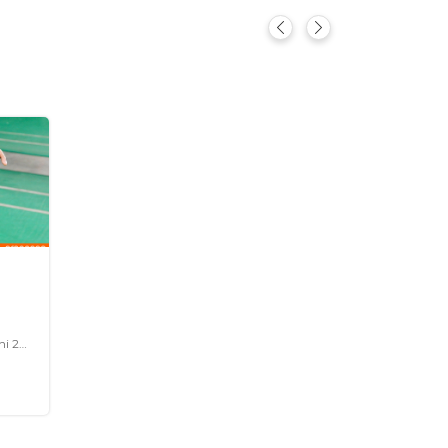
r
Brescia (BS) - Via Tito Baresani 20, 25124