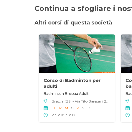
Continua a sfogliare i nostr
Altri corsi di questa società
Corso di Badminton per
Co
adulti
ba
Badminton Brescia Adulti
Bad
Brescia (BS) - Via Tito Baresani 20, 25124
L
M
M
G
V
S
D
dalle 18 alle 19