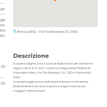
ogo.
ggio
rso.
ario
Brescia (BS) - Via Tito Baresani 20, 25124
ato.
Descrizione
In questa pagina trovi il corso di Badminton per bambini e
8:30
ragazzi dai 8 ai 14 anni. Il corso si svolge presso Brescia di
Palazzetto Mero, Via Tito Baresani, 20, 25124 Folzano BS,
Italia.
Su questa pagina puoi prenotare le lezioni e contattare
8:30
direttamente la struttura sportiva organizzatrice per
maggiori informazioni!