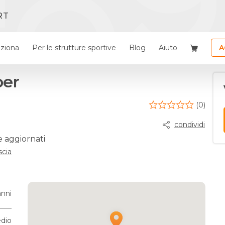
RT
ziona
Per le strutture sportive
Blog
Aiuto
A
per
(0)
condividi
e aggiornati
scia
anni
dio