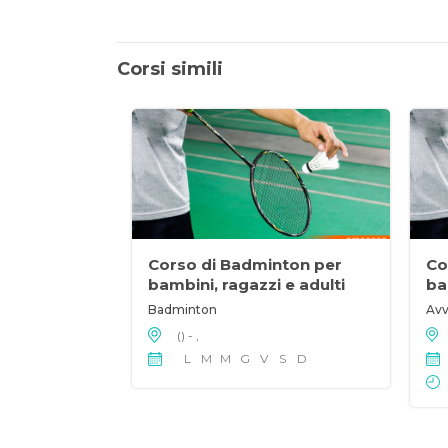
Corsi simili
Corso di Badminton per
Co
bambini, ragazzi e adulti
ba
Badminton
Avv
() - ,
L
M
M
G
V
S
D