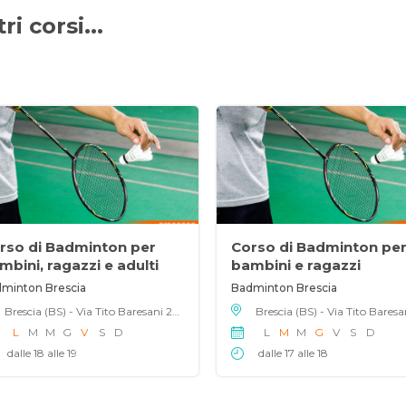
i corsi...
rso di Badminton per
Corso di Badminton pe
mbini, ragazzi e adulti
bambini e ragazzi
minton Brescia
Badminton Brescia
Brescia (BS) - Via Tito Baresani 20, 25124
L
M
M
G
V
S
D
L
M
M
G
V
S
D
dalle 18 alle 19
dalle 17 alle 18