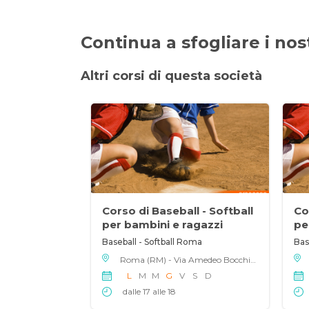
Continua a sfogliare i nostr
Altri corsi di questa società
Corso di Baseball - Softball
Co
per bambini e ragazzi
pe
Baseball - Softball Roma
Bas
Roma (RM) - Via Amedeo Bocchi 151, 00125
L
M
M
G
V
S
D
dalle 17 alle 18