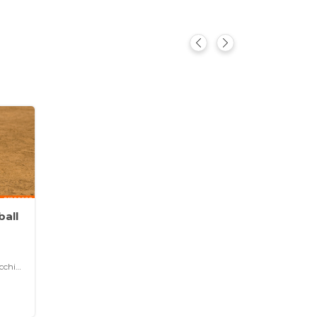
ball
Roma (RM) - Via Amedeo Bocchi 151, 00125