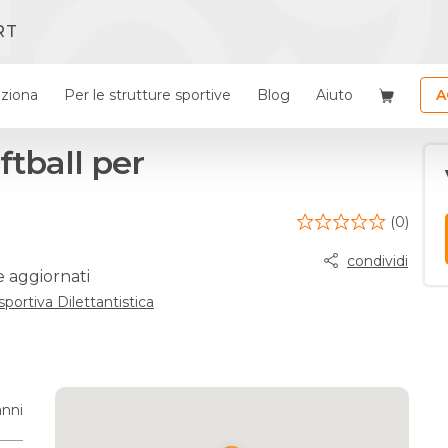
RT
ziona
Per le strutture sportive
Blog
Aiuto
A
ftball per
(0)
condividi
e aggiornati
sportiva Dilettantistica
anni