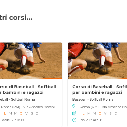
i corsi...
rso di Baseball - Softball
Corso di Baseball - Soft
r bambini e ragazzi
per bambini e ragazzi
eball - Softball Roma
Baseball - Softball Roma
Roma (RM) - Via Amedeo Bocchi 151, 00125
L
M
M
G
V
S
D
L
M
M
G
V
S
D
dalle 17 alle 18
dalle 17 alle 18