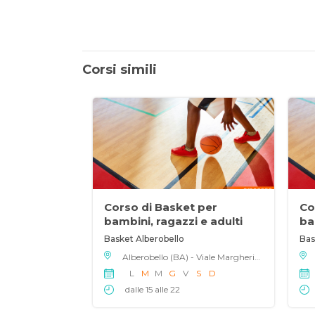
Corsi simili
Corso di Basket per
Co
bambini, ragazzi e adulti
ba
Basket Alberobello
Bas
Alberobello (BA) - Viale Margherita 10, 70011
L
M
M
G
V
S
D
dalle 15 alle 22