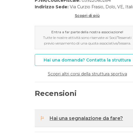
P.IVA/CodiceFiscale:
03922060284
Indirizzo Sede:
Via Curzio Frasio, Dolo, VE, Ital
Scopri di più
Entra a far parte della nostra associazione!
Tutte le nostre attività sono riservate ai Soci/Tesserati
previo versamento di una quota associativa/tessera.
Hai una domanda? Contatta la struttura
Scopri altri corsi della struttura sportiva
Recensioni
Hai una segnalazione da fare?