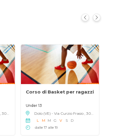
Corso di Basket per ragazzi
Corso di B
Under 13
Under 14
Dolo (VE) - Via Curzio Frasio , 30031
Dolo (VE) - Via Curzio Frasio , 30031
L
M
M
G
V
S
D
L
M
M
dalle 17 alle 19
dalle 17 al