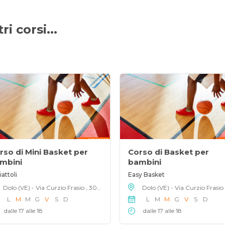
i corsi...
rso di Mini Basket per
Corso di Basket per
mbini
bambini
attoli
Easy Basket
Dolo (VE) - Via Curzio Frasio , 30031
L
M
M
G
V
S
D
L
M
M
G
V
S
D
dalle 17 alle 18
dalle 17 alle 18