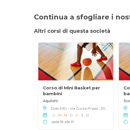
Continua a sfogliare i nostr
Altri corsi di questa società
Corso di Mini Basket per
Co
bambini
ba
Aquilotti
Scoi
Dolo (VE) - Via Curzio Frasio , 30031
L
M
M
G
V
S
D
dalle 18 alle 19