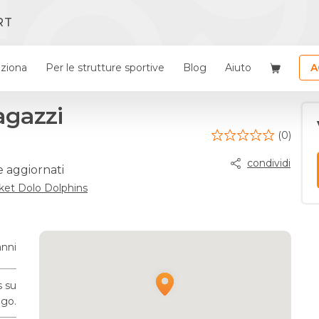
RT
ziona
Per le strutture sportive
Blog
Aiuto
A
agazzi
(0)
condividi
e aggiornati
ket Dolo Dolphins
anni
s su
go.