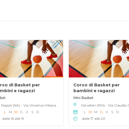
rso di Basket per
Corso di Basket per
mbini e ragazzi
bambini e ragazzi
ket
Mini Basket
Napoli (NA) - Via Vincenzo Mosca 41, 80129
L
M
M
G
V
S
D
L
M
M
G
V
S
D
dalle 16 alle 19
dalle 17 alle 20