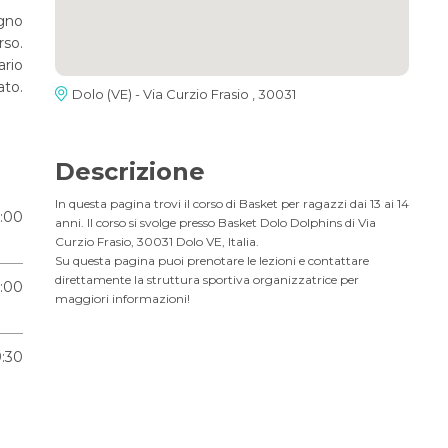
ugno
rso.
ario
ato.
Dolo (VE) - Via Curzio Frasio , 30031
Descrizione
In questa pagina trovi il corso di Basket per ragazzi dai 13 ai 14
9:00
anni. Il corso si svolge presso Basket Dolo Dolphins di Via
Curzio Frasio, 30031 Dolo VE, Italia.
Su questa pagina puoi prenotare le lezioni e contattare
direttamente la struttura sportiva organizzatrice per
9:00
maggiori informazioni!
9:30