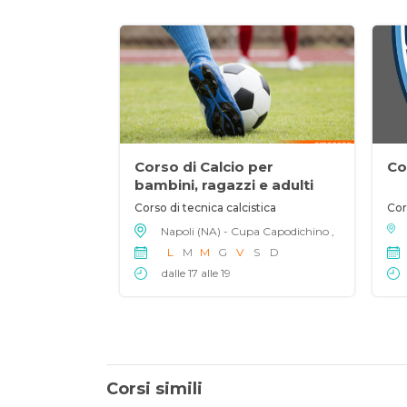
Corso di Calcio per
Co
bambini, ragazzi e adulti
Corso di tecnica calcistica
Cor
Napoli (NA) - Cupa Capodichino ,
L
M
M
G
V
S
D
dalle 17 alle 19
Corsi simili