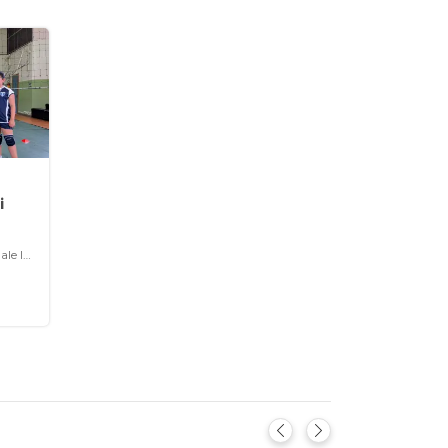
i
Napoli (NA) - Centro Direzionale Isola E7 , 80143