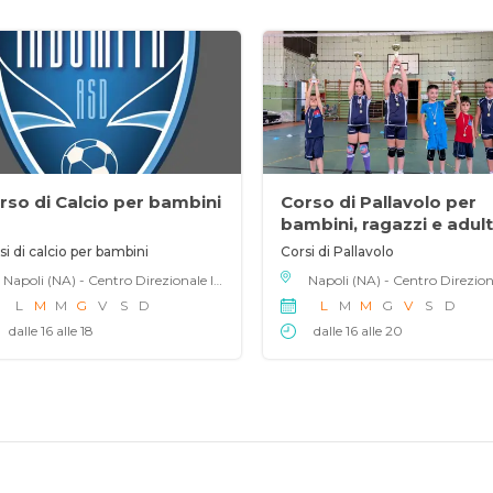
rso di Calcio per bambini
Corso di Pallavolo per
bambini, ragazzi e adult
si di calcio per bambini
Corsi di Pallavolo
Napoli (NA) - Centro Direzionale Isola E7 , 80143
L
M
M
G
V
S
D
L
M
M
G
V
S
D
dalle 16 alle 18
dalle 16 alle 20