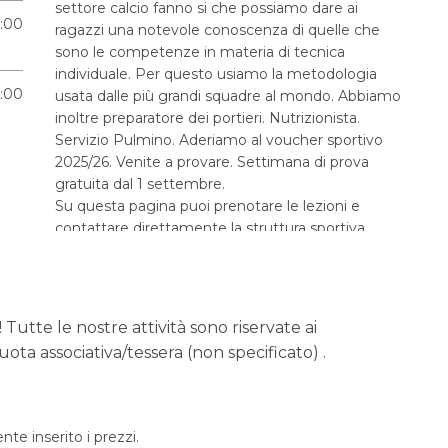
settore calcio fanno si che possiamo dare ai
9:00
ragazzi una notevole conoscenza di quelle che
sono le competenze in materia di tecnica
individuale. Per questo usiamo la metodologia
9:00
usata dalle più grandi squadre al mondo. Abbiamo
inoltre preparatore dei portieri. Nutrizionista.
Servizio Pulmino. Aderiamo al voucher sportivo
2025/26. Venite a provare. Settimana di prova
gratuita dal 1 settembre.
Su questa pagina puoi prenotare le lezioni e
contattare direttamente la struttura sportiva
organizzatrice per maggiori informazioni!
 Tutte le nostre attività sono riservate ai
ota associativa/tessera (non specificato) .
e inserito i prezzi.