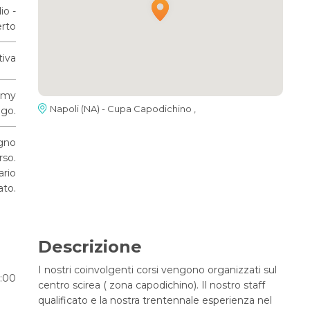
io -
rto
tiva
demy
Napoli (NA) - Cupa Capodichino ,
go.
ugno
rso.
ario
ato.
Descrizione
I nostri coinvolgenti corsi vengono organizzati sul
9:00
centro scirea ( zona capodichino). Il nostro staff
qualificato e la nostra trentennale esperienza nel