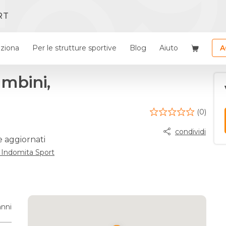
RT
ziona
Per le strutture sportive
Blog
Aiuto
A
ambini,
(0)
condividi
e aggiornati
 Indomita Sport
anni