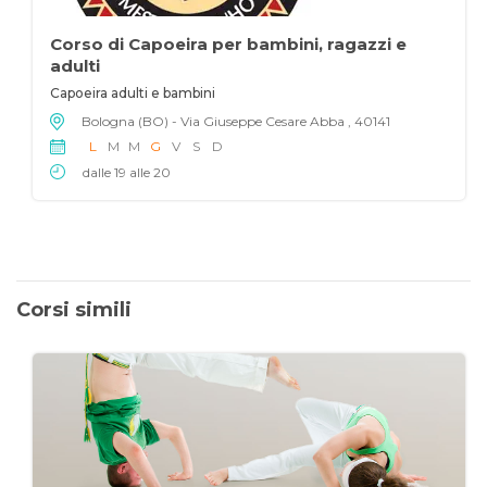
Corso di Capoeira per bambini, ragazzi e
adulti
Capoeira adulti e bambini
Bologna (BO) - Via Giuseppe Cesare Abba , 40141
L
M
M
G
V
S
D
dalle 19 alle 20
Corsi simili