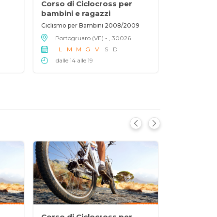
Corso di Ciclocross per
bambini e ragazzi
Ciclismo per Bambini 2008/2009
Portogruaro (VE) - , 30026
L
M
M
G
V
S
D
dalle 14 alle 19
Corso di Ciclocross per