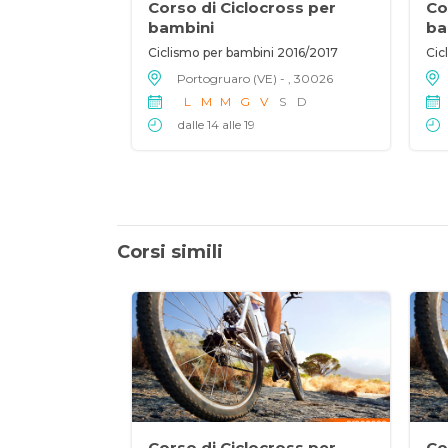
Corso di Ciclocross per
Co
bambini
ba
Ciclismo per bambini 2016/2017
Cic
Portogruaro (VE) - , 30026
L
M
M
G
V
S
D
dalle 14 alle 19
Corsi simili
Corso di Ciclocross per
Co