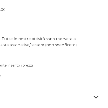
6:00
 Tutte le nostre attività sono riservate ai
ota associativa/tessera (non specificato) .
e inserito i prezzi.
a