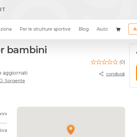
RT
ziona
Per le strutture sportive
Blog
Aiuto
A
er bambini
(0)
e aggiornati
condividi
.d. Sorgente
anni
tiva