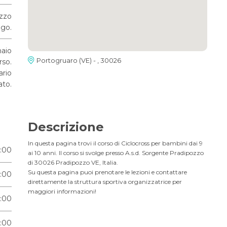
ozzo
go.
naio
Portogruaro (VE) - , 30026
rso.
ario
ato.
Descrizione
In questa pagina trovi il corso di Ciclocross per bambini dai 9
6:00
ai 10 anni. Il corso si svolge presso A.s.d. Sorgente Pradipozzo
di 30026 Pradipozzo VE, Italia.
Su questa pagina puoi prenotare le lezioni e contattare
6:00
direttamente la struttura sportiva organizzatrice per
maggiori informazioni!
6:00
6:00