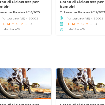
rso di Ciclocross per
Corso di Ciclocross per
mbini
bambini
lismo per Bambini 2014/2015
Ciclismo per Bambini 2012/2013
Portogruaro (VE) - , 30026
Portogruaro (VE) - , 30026
L
M
M
G
V
S
D
L
M
M
G
V
S
D
dalle 14 alle 19
dalle 14 alle 19
rso di Ciclocross per
Corso di Ciclocross per