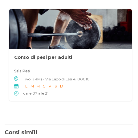
Corso di pesi per adulti
Sala Pesi
Tivoli (RM) - Via Lago di Lesi 4, 00010
L
M
M
G
V
S
D
dalle 07 alle 21
Corsi simili