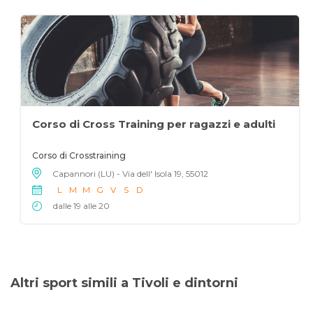
Corso di Cross Training per ragazzi e adulti
Corso di Crosstraining
Capannori (LU) - Via dell' Isola 19, 55012
L
M
M
G
V
S
D
dalle 19 alle 20
Altri sport simili a Tivoli e dintorni