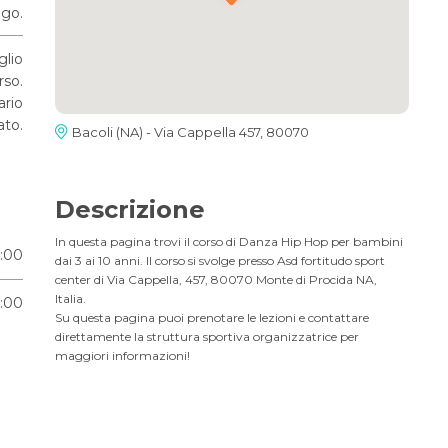
go.
glio
rso.
ario
ato.
Bacoli (NA) - Via Cappella 457, 80070
Descrizione
In questa pagina trovi il corso di Danza Hip Hop per bambini
7:00
dai 3 ai 10 anni. Il corso si svolge presso Asd fortitudo sport
center di Via Cappella, 457, 80070 Monte di Procida NA,
Italia.
7:00
Su questa pagina puoi prenotare le lezioni e contattare
direttamente la struttura sportiva organizzatrice per
maggiori informazioni!