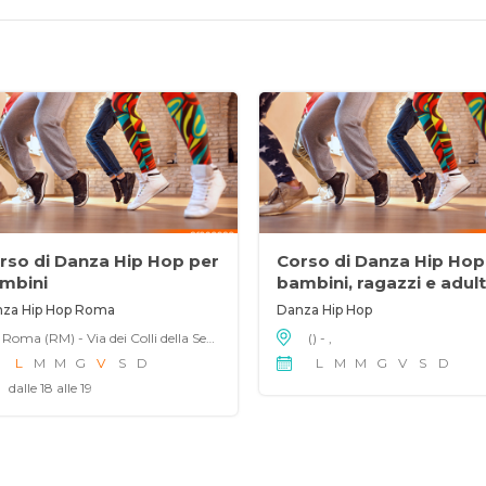
rso di Danza Hip Hop per
Corso di Danza Hip Hop
mbini
bambini, ragazzi e adult
za Hip Hop Roma
Danza Hip Hop
Roma (RM) - Via dei Colli della Serpentara 15, 00139
() - ,
L
M
M
G
V
S
D
L
M
M
G
V
S
D
dalle 18 alle 19