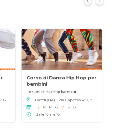
r
Corso di Danza Hip Hop per
bambini
Lezioni di Hip Hop bambini
Bacoli (NA) - Via Cappella 457, 80070
Bacoli (NA) - Via Cappella 457, 80070
L
M
M
G
V
S
D
dalle 16 alle 18