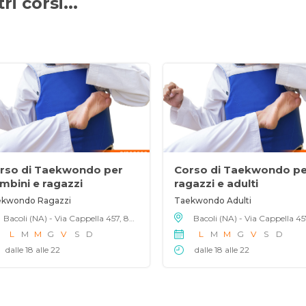
i corsi...
rso di Taekwondo per
Corso di Taekwondo pe
mbini e ragazzi
ragazzi e adulti
kwondo Ragazzi
Taekwondo Adulti
Bacoli (NA) - Via Cappella 457, 80070
L
M
M
G
V
S
D
L
M
M
G
V
S
D
dalle 18 alle 22
dalle 18 alle 22