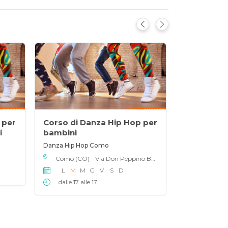
 per
Corso di Danza Hip Hop per
Corso di 
i
bambini
bambini
Danza Hip Hop Como
Danza Hip Ho
Como (CO) - Via Don Peppino Brusadelli 48, 22100
L
M
M
G
V
S
D
L
M
M
dalle 17 alle 17
dalle 17 al