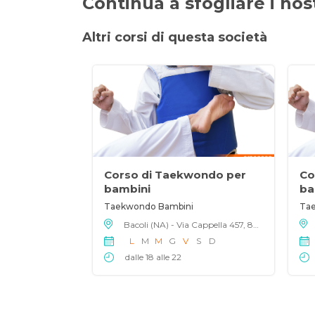
Continua a sfogliare i nostr
Altri corsi di questa società
Corso di Taekwondo per
Co
bambini
ba
Taekwondo Bambini
Tae
Bacoli (NA) - Via Cappella 457, 80070
L
M
M
G
V
S
D
dalle 18 alle 22