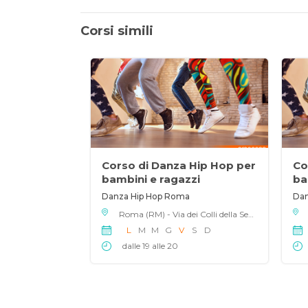
Corsi simili
Corso di Danza Hip Hop per
Co
bambini e ragazzi
ba
Danza Hip Hop Roma
Dan
Roma (RM) - Via dei Colli della Serpentara 15, 00139
L
M
M
G
V
S
D
dalle 19 alle 20