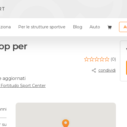
RT
ziona
Per le strutture sportive
Blog
Aiuto
A
op per
(0)
condividi
e aggiornati
 Fortitudo Sport Center
anni
r su