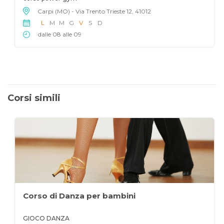
Carpi (MO) - Via Trento Trieste 12, 41012
L
M
M
G
V
S
D
dalle 08 alle 09
Corsi simili
Corso di Danza per bambini
GIOCO DANZA