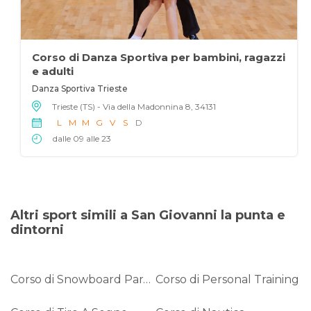
Corso di Danza Sportiva per bambini, ragazzi
e adulti
Danza Sportiva Trieste
Trieste (TS) - Via della Madonnina 8, 34131
L
M
M
G
V
S
D
dalle 09 alle 23
Altri sport simili a San Giovanni la punta e
dintorni
Corso di Snowboard Paralimpico
Corso di Personal Training