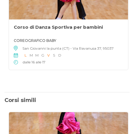
Corso di Danza Sportiva per bambini
COREOGRAFICO BABY
San Giovanni la punta (CT) - Via Ravanusa 37, 95037
L
M
M
G
V
S
D
dalle 16 alle 17
Corsi simili