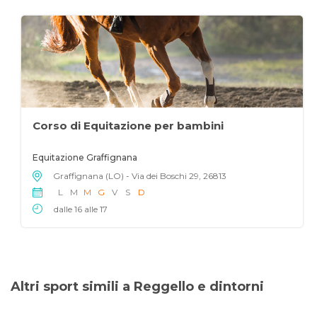
Corso di Equitazione per bambini
Equitazione Graffignana
Graffignana (LO) - Via dei Boschi 29, 26813
L
M
M
G
V
S
D
dalle 16 alle 17
Altri sport simili a Reggello e dintorni