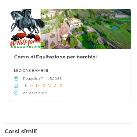
Corso di Equitazione per bambini
LEZIONE BAMBINI
Reggello (FI) - , 50066
L
M
M
G
V
S
D
dalle 08 alle 19
Corsi simili