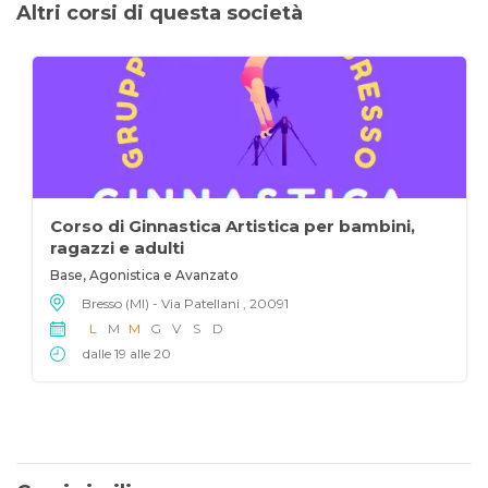
Altri corsi di questa società
Corso di Ginnastica Artistica per bambini,
ragazzi e adulti
Base, Agonistica e Avanzato
Bresso (MI) - Via Patellani , 20091
L
M
M
G
V
S
D
dalle 19 alle 20