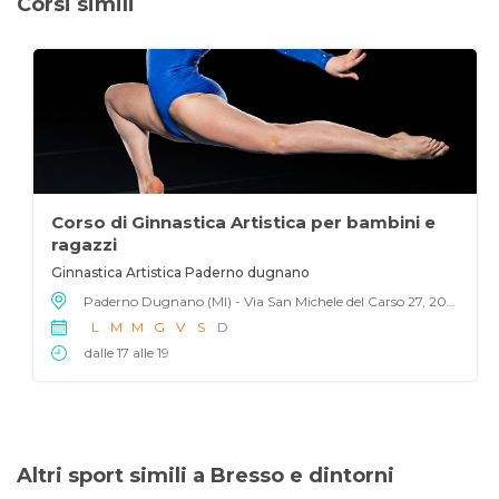
Corsi simili
Corso di Ginnastica Artistica per bambini e
ragazzi
Ginnastica Artistica Paderno dugnano
Paderno Dugnano (MI) - Via San Michele del Carso 27, 20037
L
M
M
G
V
S
D
dalle 17 alle 19
Altri sport simili a Bresso e dintorni