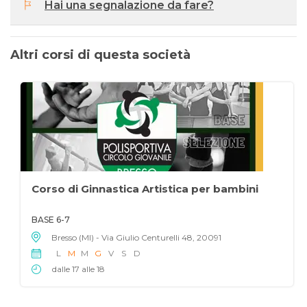
Hai una segnalazione da fare?
Altri corsi di questa società
Corso di Ginnastica Artistica per bambini
BASE 6-7
Bresso (MI) - Via Giulio Centurelli 48, 20091
L
M
M
G
V
S
D
dalle 17 alle 18