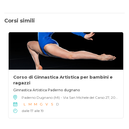
Corsi simili
Corso di Ginnastica Artistica per bambini e
ragazzi
Ginnastica Artistica Paderno dugnano
Paderno Dugnano (MI) - Via San Michele del Carso 27, 20037
L
M
M
G
V
S
D
dalle 17 alle 19