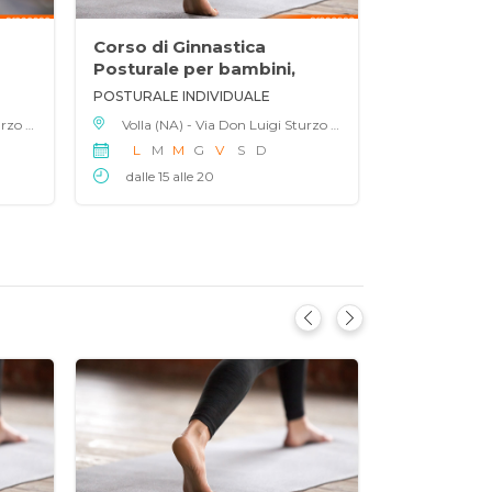
Corso di Ginnastica
Posturale per bambini,
ragazzi e adulti
POSTURALE INDIVIDUALE
Volla (NA) - Via Don Luigi Sturzo 50, 80040
Volla (NA) - Via Don Luigi Sturzo 50, 80040
L
M
M
G
V
S
D
dalle 15 alle 20