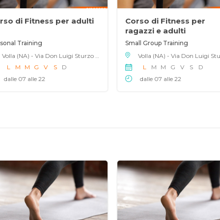
rso di Fitness per adulti
Corso di Fitness per
ragazzi e adulti
sonal Training
Small Group Training
Volla (NA) - Via Don Luigi Sturzo 50, 80040
L
M
M
G
V
S
D
L
M
M
G
V
S
D
dalle 07 alle 22
dalle 07 alle 22