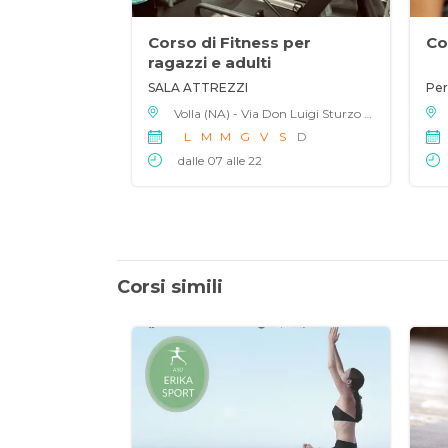
Corso di Fitness per
Co
ragazzi e adulti
SALA ATTREZZI
Per
Volla (NA) - Via Don Luigi Sturzo 50, 80040
L
M
M
G
V
S
D
dalle 07 alle 22
Corsi simili