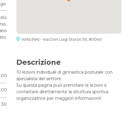
go.
osto
rso.
ario
ato.
Volla (NA) - Via Don Luigi Sturzo 50, 80040
Descrizione
10 lezioni individuali di ginnastica posturale con
6:00
specialista del settore.
Su questa pagina puoi prenotare le lezioni e
6:00
contattare direttamente la struttura sportiva
organizzatrice per maggiori informazioni!
7:30