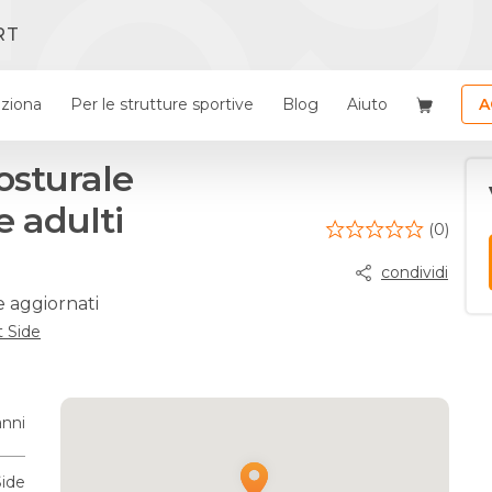
RT
ziona
Per le strutture sportive
Blog
Aiuto
A
osturale
e adulti
(0)
condividi
e aggiornati
t Side
anni
Side