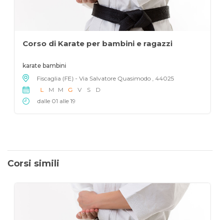
Corso di Karate per bambini e ragazzi
karate bambini
Fiscaglia (FE) - Via Salvatore Quasimodo , 44025
L
M
M
G
V
S
D
dalle 01 alle 19
Corsi simili