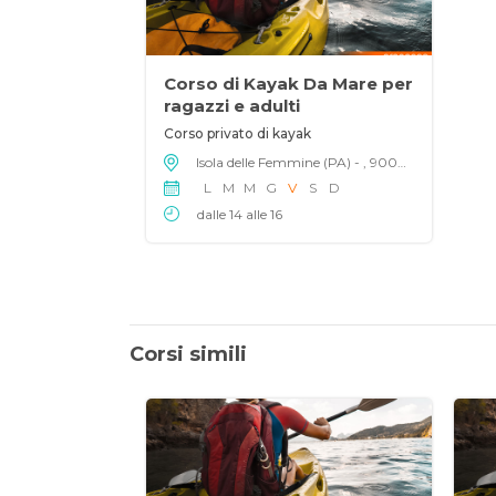
Corso di Kayak Da Mare per
ragazzi e adulti
Corso privato di kayak
Isola delle Femmine (PA) - , 90040
L
M
M
G
V
S
D
dalle 14 alle 16
Corsi simili