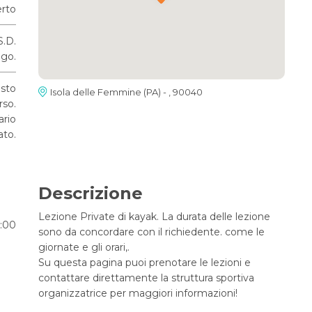
rto
S.D.
go.
osto
Isola delle Femmine (PA) - , 90040
rso.
ario
ato.
Descrizione
Lezione Private di kayak. La durata delle lezione
6:00
sono da concordare con il richiedente. come le
giornate e gli orari,.
Su questa pagina puoi prenotare le lezioni e
contattare direttamente la struttura sportiva
organizzatrice per maggiori informazioni!