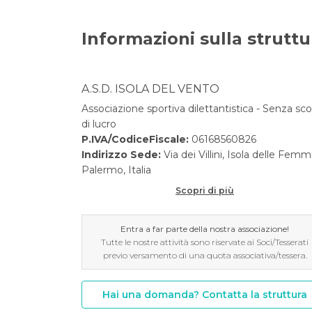
Informazioni sulla struttu
A.S.D. ISOLA DEL VENTO
Associazione sportiva dilettantistica - Senza sc
di lucro
P.IVA/CodiceFiscale:
06168560826
Indirizzo Sede:
Via dei Villini, Isola delle Femm
Palermo, Italia
Scopri di più
Entra a far parte della nostra associazione!
Tutte le nostre attività sono riservate ai Soci/Tesserati
previo versamento di una quota associativa/tessera.
Hai una domanda? Contatta la struttura