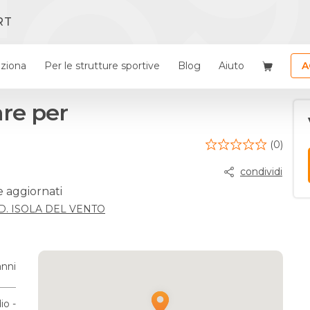
RT
ziona
Per le strutture sportive
Blog
Aiuto
A
re per
(0)
condividi
e aggiornati
.D. ISOLA DEL VENTO
anni
io -