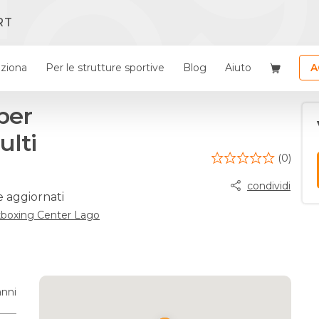
RT
ziona
Per le strutture sportive
Blog
Aiuto
A
per
ulti
(0)
condividi
e aggiornati
kboxing Center Lago
anni