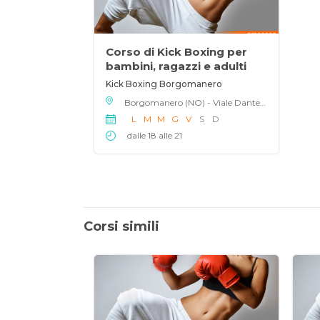
Corso di Kick Boxing per
bambini, ragazzi e adulti
Kick Boxing Borgomanero
Borgomanero (NO) - Viale Dante 30, 28021
L
M
M
G
V
S
D
dalle 18 alle 21
Corsi simili