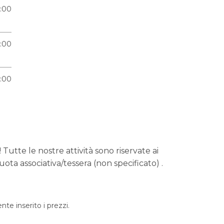
1:00
9:00
1:00
 Tutte le nostre attività sono riservate ai
ota associativa/tessera (non specificato) .
e inserito i prezzi.