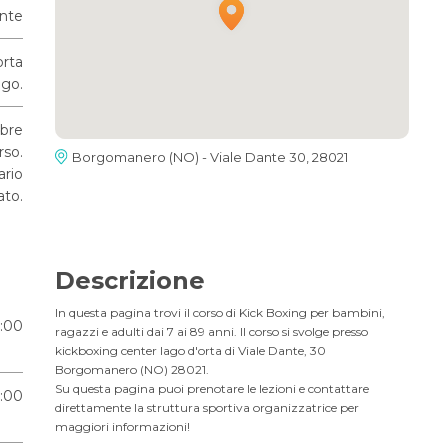
ante
orta
go.
mbre
rso.
Borgomanero (NO) - Viale Dante 30, 28021
ario
ato.
Descrizione
In questa pagina trovi il corso di Kick Boxing per bambini,
1:00
ragazzi e adulti dai 7 ai 89 anni. Il corso si svolge presso
kickboxing center lago d'orta di Viale Dante, 30
Borgomanero (NO) 28021.
Su questa pagina puoi prenotare le lezioni e contattare
9:00
direttamente la struttura sportiva organizzatrice per
maggiori informazioni!