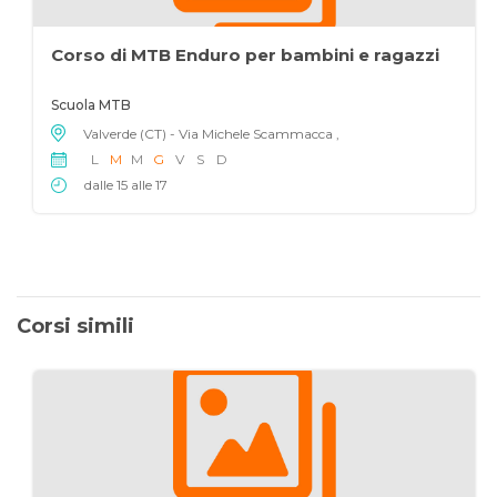
Corso di MTB Enduro per bambini e ragazzi
Scuola MTB
Valverde (CT) - Via Michele Scammacca ,
L
M
M
G
V
S
D
dalle 15 alle 17
Corsi simili