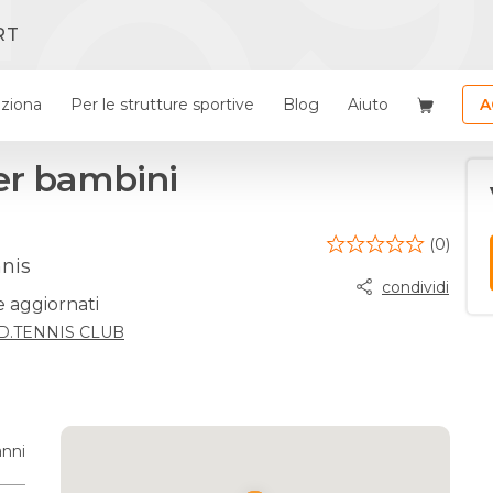
RT
ziona
Per le strutture sportive
Blog
Aiuto
A
per bambini
(0)
nis
condividi
e aggiornati
.D.TENNIS CLUB
anni