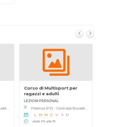
Corso di Multisport per
Corso di M
ragazzi e adulti
ragazzi e a
LEZIONI PERSONAL
LEZIONI MIN
Potenza (PZ) - Contrada Bucaletto 107, 85100
Potenza (PZ) - Contrada Bucaletto 107, 85100
L
M
M
G
V
S
D
L
M
M
dalle 09 alle 19
dalle 09 al