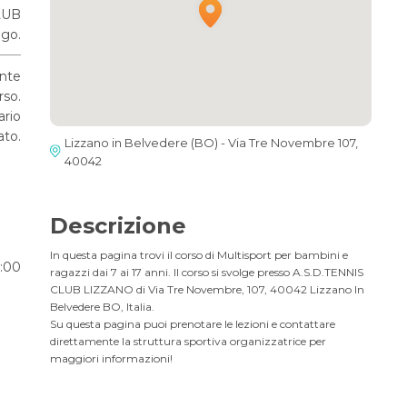
LUB
go.
ante
rso.
ario
ato.
Lizzano in Belvedere (BO) - Via Tre Novembre 107,
40042
Descrizione
In questa pagina trovi il corso di Multisport per bambini e
0:00
ragazzi dai 7 ai 17 anni. Il corso si svolge presso A.S.D.TENNIS
CLUB LIZZANO di Via Tre Novembre, 107, 40042 Lizzano In
Belvedere BO, Italia.
Su questa pagina puoi prenotare le lezioni e contattare
direttamente la struttura sportiva organizzatrice per
maggiori informazioni!