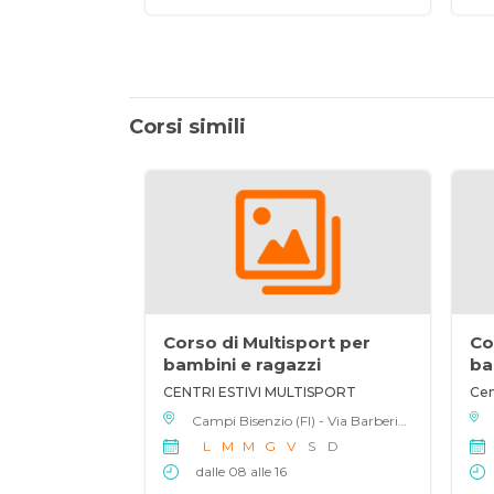
Corsi simili
Corso di Multisport per
Co
bambini e ragazzi
ba
CENTRI ESTIVI MULTISPORT
Cen
Campi Bisenzio (FI) - Via Barberinese 157, 50013
L
M
M
G
V
S
D
dalle 08 alle 16