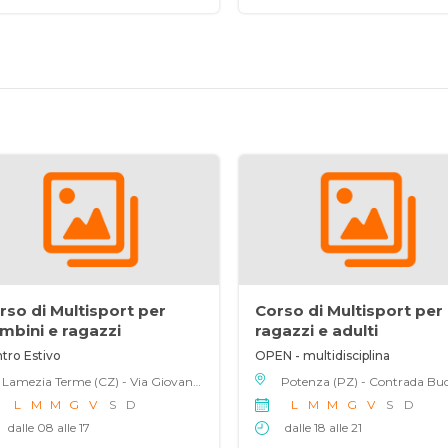
rso di Multisport per
Corso di Multisport per
mbini e ragazzi
ragazzi e adulti
tro Estivo
OPEN - multidisciplina
Lamezia Terme (CZ) - Via Giovanni De Sensi , 88046
L
M
M
G
V
S
D
L
M
M
G
V
S
D
dalle 08 alle 17
dalle 18 alle 21