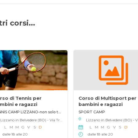
i corsi...
rso di Tennis per
Corso di Multisport per
mbini e ragazzi
bambini e ragazzi
TENNIS CAMP LIZZANO-non solo tennis
SPORT CAMP
Lizzano in Belvedere (BO) - Via Tre Novembre 107, 40042
L
M
M
G
V
S
D
L
M
M
G
V
S
D
dalle 18 alle 20
dalle 18 alle 20