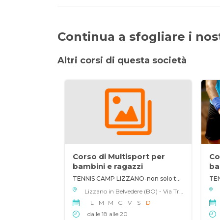
Continua a sfogliare i nostr
Altri corsi di questa società
Corso di Multisport per
Co
bambini e ragazzi
ba
TENNIS CAMP LIZZANO-non solo tennis
Lizzano in Belvedere (BO) - Via Tre Novembre 107, 40042
L
M
M
G
V
S
D
dalle 18 alle 20