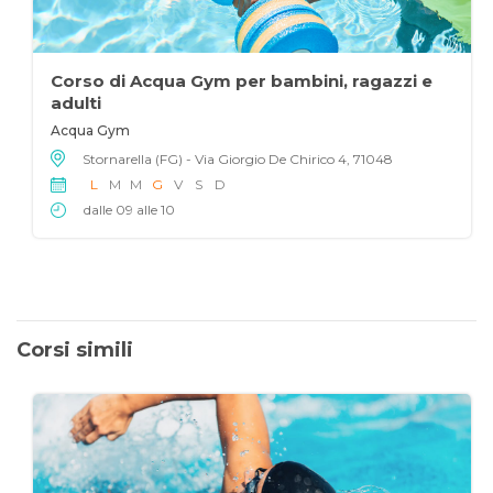
Corso di Acqua Gym per bambini, ragazzi e
adulti
Acqua Gym
Stornarella (FG) - Via Giorgio De Chirico 4, 71048
L
M
M
G
V
S
D
dalle 09 alle 10
Corsi simili