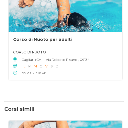
Corso di Nuoto per adulti
CORSO DI NUOTO
Cagliari (CA) - Via Roberto Pisano , 09134
L
M
M
G
V
S
D
dalle 07 alle 08
Corsi simili