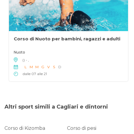
Corso di Nuoto per bambini, ragazzi e adulti
Nuoto
() - ,
L
M
M
G
V
S
D
dalle 07 alle 21
Altri sport simili a Cagliari e dintorni
Corso di Kizomba
Corso di pesi