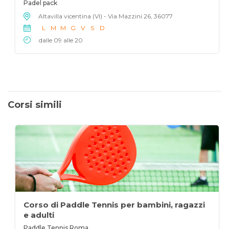
Padel pack
Altavilla vicentina (VI) - Via Mazzini 26, 36077
L
M
M
G
V
S
D
dalle 09 alle 20
Corsi simili
Corso di Paddle Tennis per bambini, ragazzi
e adulti
Paddle Tennis Roma