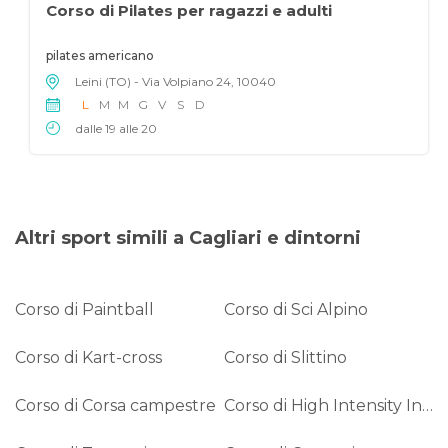
Corso di Pilates per ragazzi e adulti
pilates americano
Leini (TO) - Via Volpiano 24, 10040
L
M
M
G
V
S
D
dalle 19 alle 20
Altri sport simili a Cagliari e dintorni
Corso di Paintball
Corso di Sci Alpino
Corso di Kart-cross
Corso di Slittino
Corso di Corsa campestre
Corso di High Intensity Interval Training (HIIT)