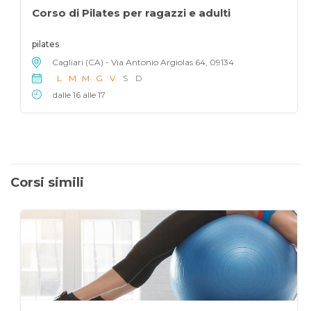
Corso di Pilates per ragazzi e adulti
pilates
Cagliari (CA) - Via Antonio Argiolas 64, 09134
L
M
M
G
V
S
D
dalle 16 alle 17
Corsi simili