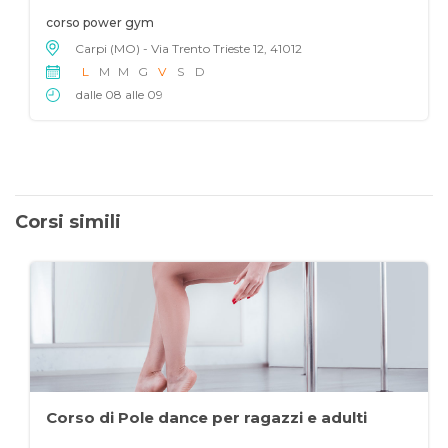
corso power gym
Carpi (MO) - Via Trento Trieste 12, 41012
L
M
M
G
V
S
D
dalle 08 alle 09
Corsi simili
Corso di Pole dance per ragazzi e adulti