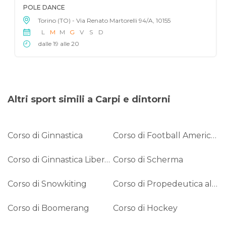
POLE DANCE
Torino (TO) - Via Renato Martorelli 94/A, 10155
L
M
M
G
V
S
D
dalle 19 alle 20
Altri sport simili a Carpi e dintorni
Corso di Ginnastica
Corso di Football Americano
Corso di Ginnastica Libera - Coreagrafia
Corso di Scherma
Corso di Snowkiting
Corso di Propedeutica alla Danza
Corso di Boomerang
Corso di Hockey