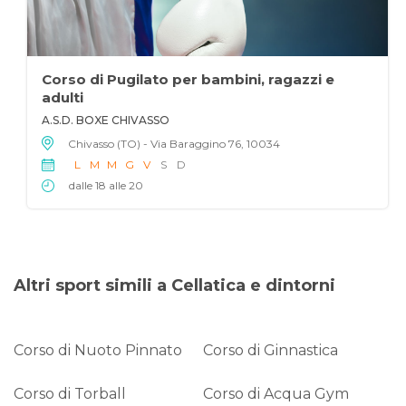
Corso di Pugilato per bambini, ragazzi e
adulti
A.S.D. BOXE CHIVASSO
Chivasso (TO) - Via Baraggino 76, 10034
L
M
M
G
V
S
D
dalle 18 alle 20
Altri sport simili a Cellatica e dintorni
Corso di Nuoto Pinnato
Corso di Ginnastica
Corso di Torball
Corso di Acqua Gym