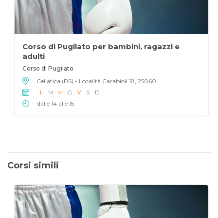
Corso di Pugilato per bambini, ragazzi e
adulti
Corso di Pugilato
Cellatica (BS) - Località Carabioli 18, 25060
L
M
M
G
V
S
D
dalle 14 alle 15
Corsi simili