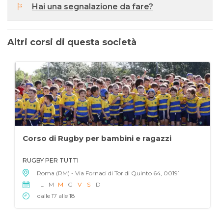
Hai una segnalazione da fare?
Altri corsi di questa società
Corso di Rugby per bambini e ragazzi
RUGBY PER TUTTI
Roma (RM) - Via Fornaci di Tor di Quinto 64, 00191
L
M
M
G
V
S
D
dalle 17 alle 18