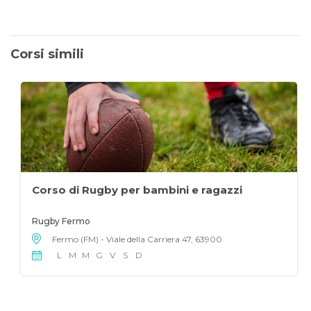
Corsi simili
Corso di Rugby per bambini e ragazzi
Rugby Fermo
Fermo (FM) - Viale della Carriera 47, 63900
L
M
M
G
V
S
D