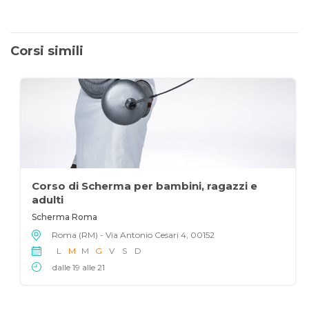
Corsi simili
Corso di Scherma per bambini, ragazzi e
adulti
Scherma Roma
Roma (RM) - Via Antonio Cesari 4, 00152
L
M
M
G
V
S
D
dalle 19 alle 21