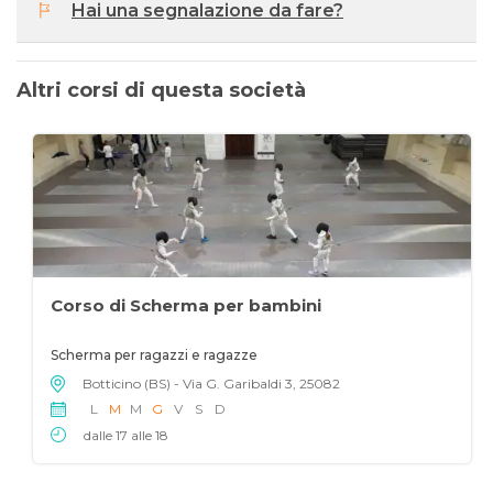
Hai una segnalazione da fare?
Altri corsi di questa società
Corso di Scherma per bambini
Scherma per ragazzi e ragazze
Botticino (BS) - Via G. Garibaldi 3, 25082
L
M
M
G
V
S
D
dalle 17 alle 18