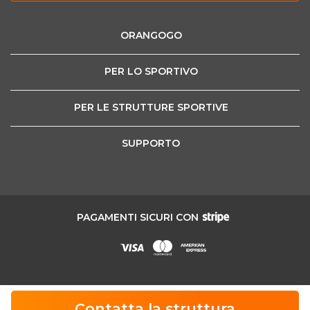
ORANGOGO
PER LO SPORTIVO
PER LE STRUTTURE SPORTIVE
SUPPORTO
PAGAMENTI SICURI CON
Sport grand Tour SRL - Corso Stati Uniti 45, 10129 Torino | Codice
Fiscale/Partita IVA: 11661350014 | Capitale Sociale: €15.960,61 I.V. | Iscritta
Contatta la struttura