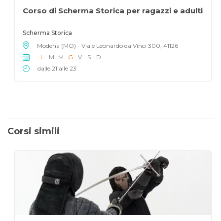
Corso di Scherma Storica per ragazzi e adulti
Scherma Storica
Modena (MO) - Viale Leonardo da Vinci 300, 41126
L
M
M
G
V
S
D
dalle 21 alle 23
Corsi simili