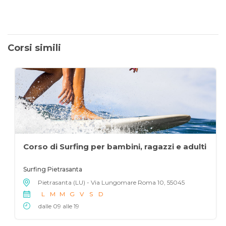
Corsi simili
Corso di Surfing per bambini, ragazzi e adulti
Surfing Pietrasanta
Pietrasanta (LU) - Via Lungomare Roma 10, 55045
L
M
M
G
V
S
D
dalle 09 alle 19