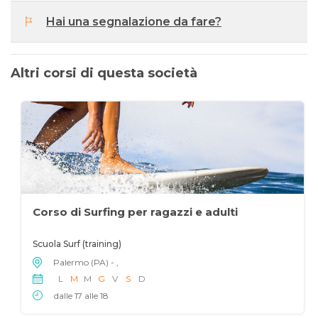
Hai una segnalazione da fare?
Altri corsi di questa società
Corso di Surfing per ragazzi e adulti
Scuola Surf (training)
Palermo (PA) - ,
L
M
M
G
V
S
D
dalle 17 alle 18