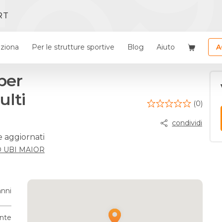
RT
ziona
Per le strutture sportive
Blog
Aiuto
A
per
ulti
(0)
condividi
e aggiornati
 UBI MAIOR
anni
ante