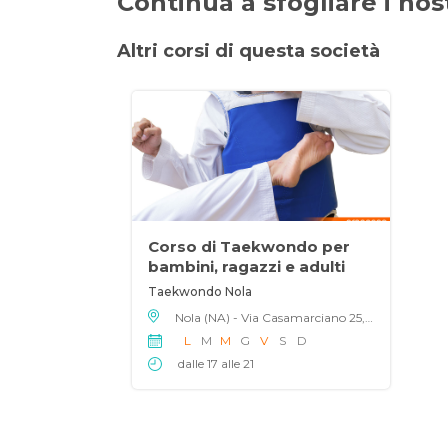
Continua a sfogliare i nostr
Altri corsi di questa società
Corso di Taekwondo per
bambini, ragazzi e adulti
Taekwondo Nola
Nola (NA) - Via Casamarciano 25, 80035
L
M
M
G
V
S
D
dalle 17 alle 21