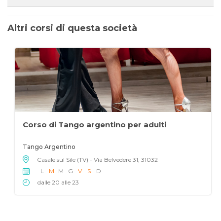
Altri corsi di questa società
Corso di Tango argentino per adulti
Tango Argentino
Casale sul Sile (TV) - Via Belvedere 31, 31032
L
M
M
G
V
S
D
dalle 20 alle 23