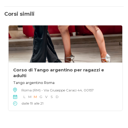
Corsi simili
Corso di Tango argentino per ragazzi e
adulti
Tango argentino Roma
Roma (RM) - Via Giuseppe Caraci 44, 00157
L
M
M
G
V
S
D
dalle 19 alle 21