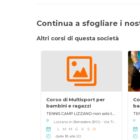
Continua a sfogliare i nostr
Altri corsi di questa società
Corso di Multisport per
Co
bambini e ragazzi
ba
TENNIS CAMP LIZZANO-non solo tennis
Lizzano in Belvedere (BO) - Via Tre Novembre 107, 40042
L
M
M
G
V
S
D
dalle 18 alle 20