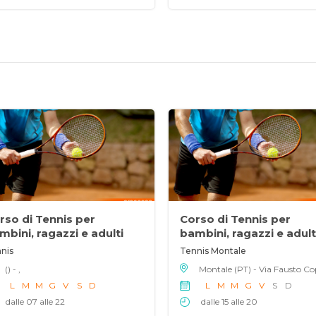
rso di Tennis per
Corso di Tennis per
mbini, ragazzi e adulti
bambini, ragazzi e adult
nis
Tennis Montale
() - ,
L
M
M
G
V
S
D
L
M
M
G
V
S
D
dalle 07 alle 22
dalle 15 alle 20