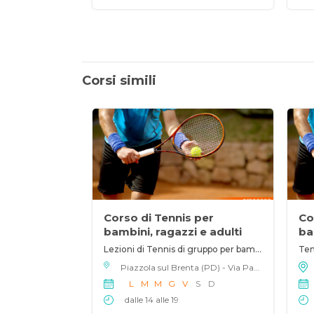
Corsi simili
Corso di Tennis per
Co
bambini, ragazzi e adulti
ba
Lezioni di Tennis di gruppo per bambini e ragazzi
Ten
Piazzola sul Brenta (PD) - Via Paolo Borsellino 29, 35016
L
M
M
G
V
S
D
dalle 14 alle 19