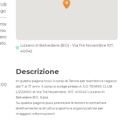
LUB
go.
ante
rso.
ario
ato.
Lizzano in Belvedere (BO) - Via Tre Novembre 107,
40042
Descrizione
In questa pagina trovi il corso di Tennis per bambini e ragazzi
0:00
dai 7 ai 17 anni. Il corso si svolge presso A.S.D.TENNIS CLUB
LIZZANO di Via Tre Novembre, 107, 40042 Lizzano In
Belvedere BO, Italia.
Su questa pagina puoi prenotare le lezioni e contattare
direttamente la struttura sportiva organizzatrice per
maggiori informazioni!