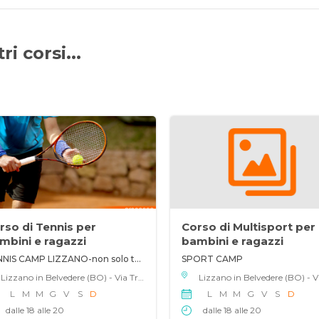
i corsi...
rso di Tennis per
Corso di Multisport per
mbini e ragazzi
bambini e ragazzi
TENNIS CAMP LIZZANO-non solo tennis
SPORT CAMP
Lizzano in Belvedere (BO) - Via Tre Novembre 107, 40042
L
M
M
G
V
S
D
L
M
M
G
V
S
D
dalle 18 alle 20
dalle 18 alle 20