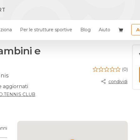
RT
ziona
Per le strutture sportive
Blog
Aiuto
A
bambini e
(0)
nis
condividi
e aggiornati
.D.TENNIS CLUB
anni