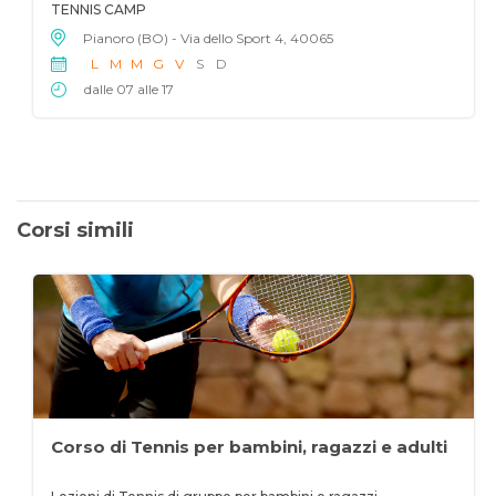
TENNIS CAMP
Pianoro (BO) - Via dello Sport 4, 40065
L
M
M
G
V
S
D
dalle 07 alle 17
Corsi simili
Corso di Tennis per bambini, ragazzi e adulti