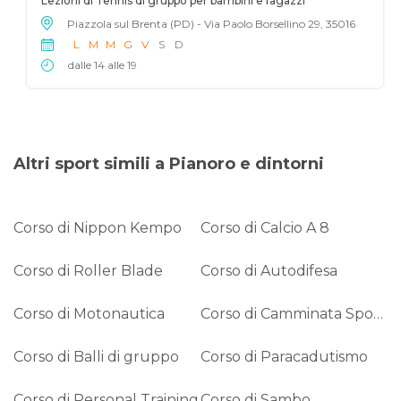
Lezioni di Tennis di gruppo per bambini e ragazzi
Piazzola sul Brenta (PD) - Via Paolo Borsellino 29, 35016
L
M
M
G
V
S
D
dalle 14 alle 19
Altri sport simili a Pianoro e dintorni
Corso di Nippon Kempo
Corso di Calcio A 8
Corso di Roller Blade
Corso di Autodifesa
Corso di Motonautica
Corso di Camminata Sportiva
Corso di Balli di gruppo
Corso di Paracadutismo
Corso di Personal Training
Corso di Sambo