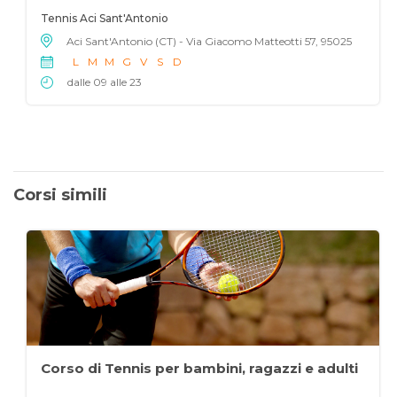
Tennis Aci Sant'Antonio
Aci Sant'Antonio (CT) - Via Giacomo Matteotti 57, 95025
L
M
M
G
V
S
D
dalle 09 alle 23
Corsi simili
Corso di Tennis per bambini, ragazzi e adulti