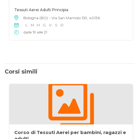
Tessuti Aerei Adulti Principia
Bologna (BO) - Via San Mamolo 139, 40136
L
M
M
G
V
S
D
dalle 19 alle 21
Corsi simili
Corso di Tessuti Aerei per bambini, ragazzi e
adulti