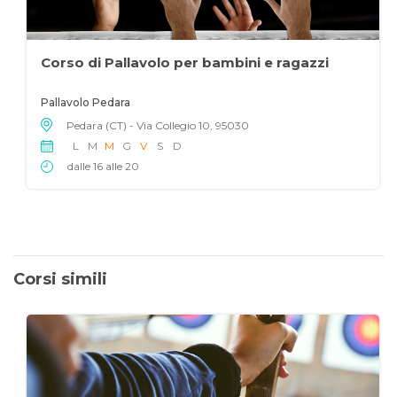
Corso di Pallavolo per bambini e ragazzi
Pallavolo Pedara
Pedara (CT) - Via Collegio 10, 95030
L
M
M
G
V
S
D
dalle 16 alle 20
Corsi simili