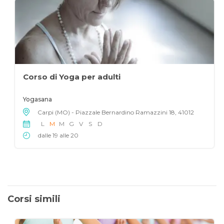
Corso di Yoga per adulti
Yogasana
Carpi (MO) - Piazzale Bernardino Ramazzini 18, 41012
L
M
M
G
V
S
D
dalle 19 alle 20
Corsi simili