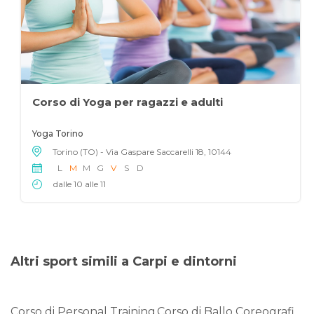
Corso di Yoga per ragazzi e adulti
Yoga Torino
Torino (TO) - Via Gaspare Saccarelli 18, 10144
L
M
M
G
V
S
D
dalle 10 alle 11
Altri sport simili a Carpi e dintorni
Corso di Personal Training
Corso di Ballo Coreografico