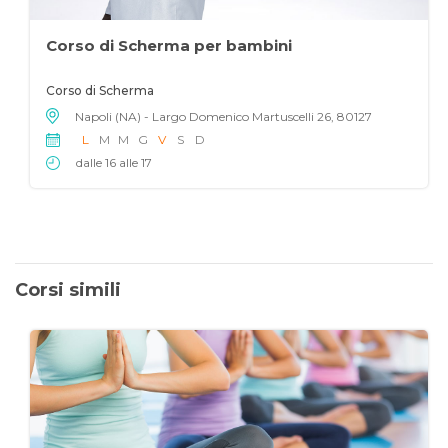
Corso di Scherma per bambini
Corso di Scherma
Napoli (NA) - Largo Domenico Martuscelli 26, 80127
L
M
M
G
V
S
D
dalle 16 alle 17
Corsi simili