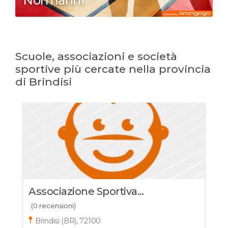
Normanni
Scuole, associazioni e società
sportive più cercate nella provincia
di Brindisi
Associazione Sportiva
Dilettantistica Pattinatori Brindisi
(0 recensioni)
Brindisi (BR), 72100