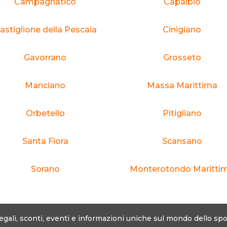
Campagnatico
Capalbio
astiglione della Pescaia
Cinigiano
Gavorrano
Grosseto
Manciano
Massa Marittima
Orbetello
Pitigliano
Santa Fiora
Scansano
Sorano
Monterotondo Maritti
egali, sconti, eventi e informazioni uniche sul mondo dello spo