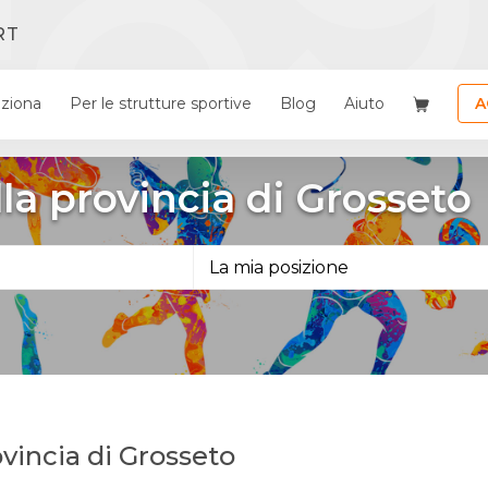
RT
ziona
Per le strutture sportive
Blog
Aiuto
A
lla provincia di Grosseto
rovincia di Grosseto