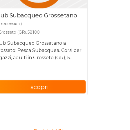
lub Subacqueo Grossetano
Internatio
 recensioni)
(0 recensioni)
Grosseto (GR), 58100
Isola del gigl
lub Subacqueo Grossetano a
Gestiamo la l
osseto: Pesca Subacquea. Corsi per
o semplicem
gazzi, adulti in Grosseto (GR), 5...
ogni tipo di i
scopri