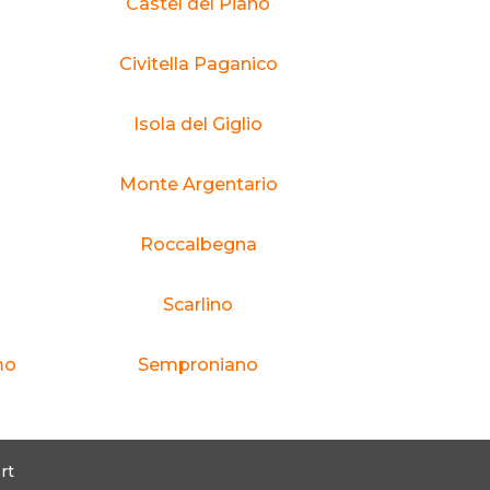
Castel del Piano
Civitella Paganico
Isola del Giglio
Monte Argentario
Roccalbegna
Scarlino
mo
Semproniano
rt