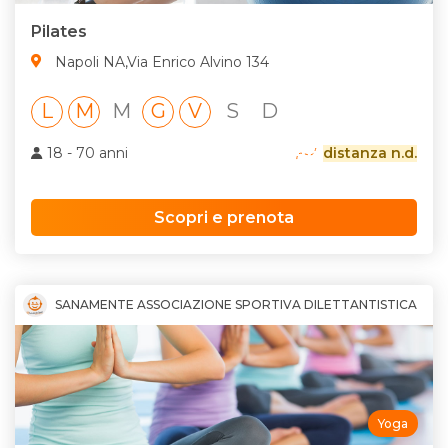
Pilates
Napoli NA,Via Enrico Alvino 134
L
M
M
G
V
S
D
18 - 70 anni
distanza n.d.
Scopri e prenota
SANAMENTE ASSOCIAZIONE SPORTIVA DILETTANTISTICA
Yoga