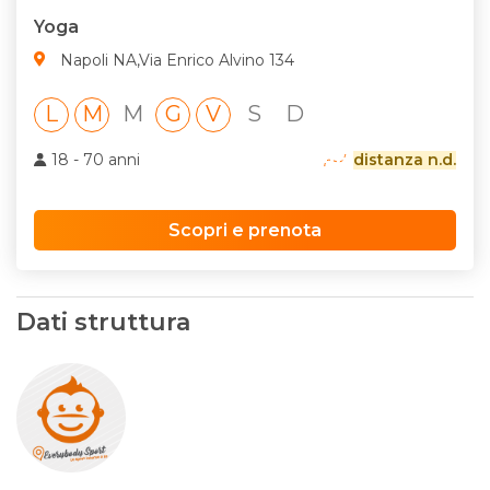
Yoga
Napoli NA,Via Enrico Alvino 134
L
M
M
G
V
S
D
18 - 70 anni
distanza n.d.
Scopri e prenota
Dati struttura