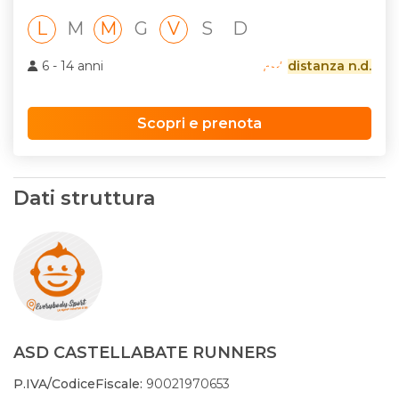
L
M
M
G
V
S
D
6 - 14 anni
distanza n.d.
Scopri e prenota
Dati struttura
ASD CASTELLABATE RUNNERS
P.IVA/CodiceFiscale:
90021970653