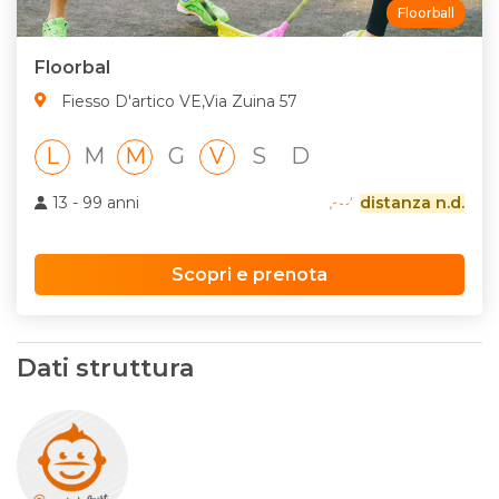
Floorball
Floorbal
Fiesso D'artico VE,Via Zuina 57
L
M
M
G
V
S
D
13 - 99 anni
distanza n.d.
Scopri e prenota
Dati struttura