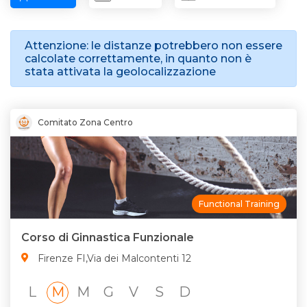
Attenzione: le distanze potrebbero non essere
calcolate correttamente, in quanto non è
stata attivata la geolocalizzazione
Comitato Zona Centro
Functional Training
Corso di Ginnastica Funzionale
Firenze FI,Via dei Malcontenti 12
L
M
M
G
V
S
D