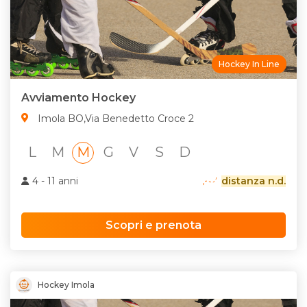
Hockey In Line
Avviamento Hockey
Imola BO,Via Benedetto Croce 2
L
M
M
G
V
S
D
4 - 11 anni
distanza n.d.
Scopri e prenota
Hockey Imola