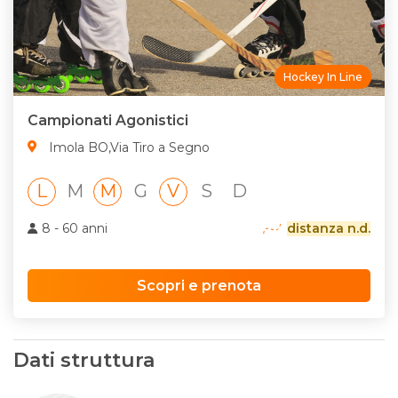
Hockey In Line
Campionati Agonistici
Imola BO,Via Tiro a Segno
L
M
M
G
V
S
D
8 - 60 anni
distanza n.d.
Scopri e prenota
Dati struttura